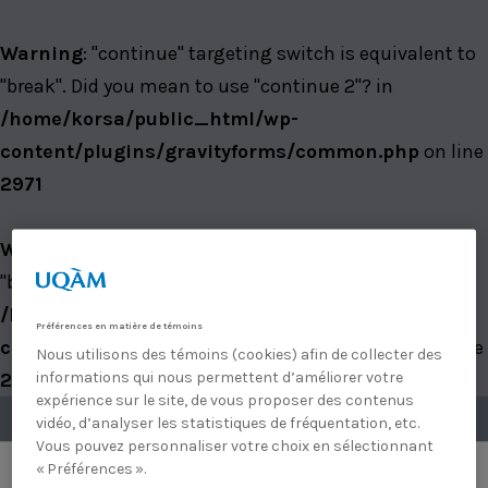
Warning
: "continue" targeting switch is equivalent to
"break". Did you mean to use "continue 2"? in
/home/korsa/public_html/wp-
content/plugins/gravityforms/common.php
on line
2971
Warning
: "continue" targeting switch is equivalent to
"break". Did you mean to use "continue 2"? in
/home/korsa/public_html/wp-
Préférences en matière de témoins
content/plugins/gravityforms/common.php
on line
Nous utilisons des témoins (cookies) afin de collecter des
informations qui nous permettent d’améliorer votre
2984
expérience sur le site, de vous proposer des contenus
Formateurs Korsa
Participants Korsa
vidéo, d’analyser les statistiques de fréquentation, etc.
Vous pouvez personnaliser votre choix en sélectionnant
« Préférences ».